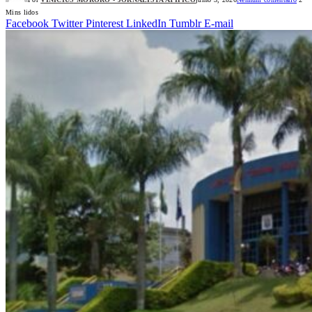
Mins lidos
Facebook
Twitter
Pinterest
LinkedIn
Tumblr
E-mail