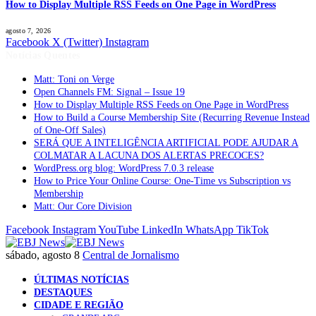
How to Display Multiple RSS Feeds on One Page in WordPress
agosto 7, 2026
Facebook
X (Twitter)
Instagram
Notícias Quentes
Matt: Toni on Verge
Open Channels FM: Signal – Issue 19
How to Display Multiple RSS Feeds on One Page in WordPress
How to Build a Course Membership Site (Recurring Revenue Instead
of One-Off Sales)
SERÁ QUE A INTELIGÊNCIA ARTIFICIAL PODE AJUDAR A
COLMATAR A LACUNA DOS ALERTAS PRECOCES?
WordPress.org blog: WordPress 7.0.3 release
How to Price Your Online Course: One-Time vs Subscription vs
Membership
Matt: Our Core Division
Facebook
Instagram
YouTube
LinkedIn
WhatsApp
TikTok
sábado, agosto 8
Central de Jornalismo
ÚLTIMAS NOTÍCIAS
DESTAQUES
CIDADE E REGIÃO