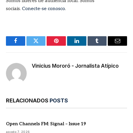
Somos líderes de audiência local. Somos
sociais.
Conecte-se conosco
.
Facebook
Twitter
Pinterest
LinkedIn
Tumblr
E-
mail
Vinicius Mororó - Jornalista Atípico
RELACIONADOS
POSTS
Open Channels FM: Signal – Issue 19
agosto 7, 2026