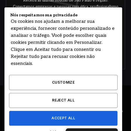
Receba as últimas notícias de São Paulo e região.
Conectamos empresas e pessoas com ética, profissionalismo
e responsabilidade.
Nós respeitamos sua privacidade
Os cookies nos ajudam a melhorar sua
experiência, fornecer conteúdo personalizado e
analisar o tráfego. Você pode escolher quais
cookies permitir clicando em Personalizar.
Clique em Aceitar tudo para consentir ou
Rejeitar tudo para recusar cookies não
Concorde com nossos termos e acordo de
política
essenciais.
CUSTOMIZE
© 2026 DESENVOLVIDO POR HOSTING PRIME BRASIL
REJECT ALL
ÚLTIMAS NOTÍCIAS
DESTAQUES
CIDADE E REGIÃO
ACCEPT ALL
COLUNAS
EDITORIAL
EVENTOS
GOVERNO