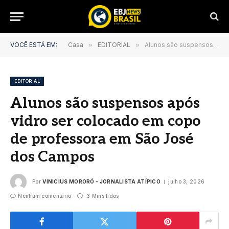
VOCÊ ESTÁ EM:
Casa
»
EDITORIAL
»
Alunos são suspensos após vidro ser colocado em copo de professora em São José dos Campos
EDITORIAL
Alunos são suspensos após
vidro ser colocado em copo
de professora em São José
dos Campos
Por
VINICIUS MORORÓ - JORNALISTA ATÍPICO
julho 3, 2026
Nenhum comentário
3 Mins lidos