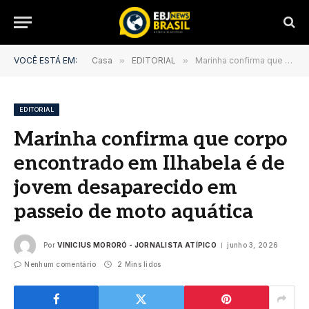
VOCÊ ESTÁ EM:
Casa
»
EDITORIAL
»
Marinha confirma que corpo encontrado em Ilhabela é de jovem desaparecido em passeio de moto aquática
EDITORIAL
Marinha confirma que corpo
encontrado em Ilhabela é de
jovem desaparecido em
passeio de moto aquática
Por
VINICIUS MORORÓ - JORNALISTA ATÍPICO
junho 3, 2026
Nenhum comentário
2 Mins lidos