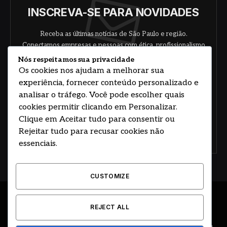
INSCREVA-SE PARA NOVIDADES
Receba as últimas notícias de São Paulo e região.
Conectamos empresas e pessoas com ética, profissionalismo
e responsabilidade.
Nós respeitamos sua privacidade
Os cookies nos ajudam a melhorar sua
experiência, fornecer conteúdo personalizado e
analisar o tráfego. Você pode escolher quais
cookies permitir clicando em Personalizar.
Clique em Aceitar tudo para consentir ou
Rejeitar tudo para recusar cookies não
Concorde com nossos termos e acordo de
política
essenciais.
CUSTOMIZE
© 2026 DESENVOLVIDO POR HOSTING PRIME BRASIL
REJECT ALL
ÚLTIMAS NOTÍCIAS
DESTAQUES
CIDADE E REGIÃO