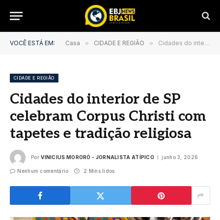
VOCÊ ESTÁ EM:
Casa
»
CIDADE E REGIÃO
»
Cidades do interior de SP celebram Corpus Christi com tapetes e tradição religiosa
CIDADE E REGIÃO
Cidades do interior de SP
celebram Corpus Christi com
tapetes e tradição religiosa
Por
VINICIUS MORORÓ - JORNALISTA ATÍPICO
junho 3, 2026
Nenhum comentário
2 Mins lidos