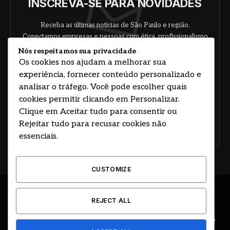
INSCREVA-SE PARA NOVIDADES
Receba as últimas notícias de São Paulo e região.
Conectamos empresas e pessoas com ética, profissionalismo
e responsabilidade.
Nós respeitamos sua privacidade
Os cookies nos ajudam a melhorar sua
experiência, fornecer conteúdo personalizado e
analisar o tráfego. Você pode escolher quais
cookies permitir clicando em Personalizar.
Clique em Aceitar tudo para consentir ou
Rejeitar tudo para recusar cookies não
Concorde com nossos termos e acordo de
política
essenciais.
CUSTOMIZE
© 2026 DESENVOLVIDO POR HOSTING PRIME BRASIL
REJECT ALL
ÚLTIMAS NOTÍCIAS
DESTAQUES
CIDADE E REGIÃO