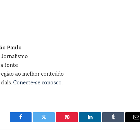
ão Paulo
e Jornalismo
a fonte
a região ao melhor conteúdo
ciais.
Conecte-se conosco
.
Facebook
Twitter
Pinterest
LinkedIn
Tumblr
E
m