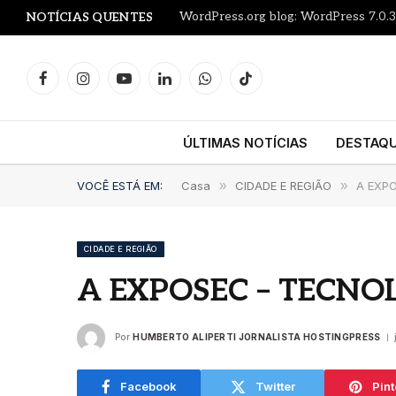
WordPress.org blog: WordPress 7.0.3
NOTÍCIAS QUENTES
Facebook
Instagram
YouTube
LinkedIn
WhatsApp
TikTok
ÚLTIMAS NOTÍCIAS
DESTAQ
VOCÊ ESTÁ EM:
Casa
»
CIDADE E REGIÃO
»
A EXP
CIDADE E REGIÃO
A EXPOSEC – TECN
Por
HUMBERTO ALIPERTI JORNALISTA HOSTINGPRESS
Facebook
Twitter
Pint