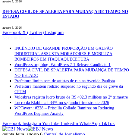
agosto 5, 2026
DEFESA CIVIL DE SP ALERTA PARA MUDANÇA DE TEMPO NO
ESTADO
agosto 5, 2026
Facebook
X (Twitter)
Instagram
Notícias Quentes
INCÊNDIO DE GRANDE PROPORÇÃO EM GALPÃO
INDUSTRIAL ASSUSTA MORADORES E MOBILIZA
BOMBEIROS EM ITAQUAQUECETUBA
WordPress.org blog: WordPress 7.1 Release Candidate 1
DEFESA CIVIL DE SP ALERTA PARA MUDANÇA DE TEMPO
NO ESTADO
Prefeitura limita som de artistas de rua na Avenida Paulista
Prefeitura mantém rodízio suspenso no segundo dia de greve da
CPTM
Vulcabras registra lucro bruto de R$ 402,3 milhões no 2º trimestre
Lucro da Klabin cai 34% no segundo trimestre de 2026
WPTavern: #228 – Priscilla Collado Ramirez on Reducing
WordPress Beginner Anxiety
Facebook
Instagram
YouTube
LinkedIn
WhatsApp
TikTok
quinta-feira, agosto 6
Central de Jornalismo