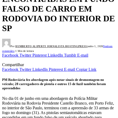
FALSO DE CARRO EM
RODOVIA DO INTERIOR DE
SP
Por
HUMBERTO ALIPERTI JORNALISTA HOSTINGPRESS
junho 1, 2026
Nenhum
comentário
1 Min de leitura
Facebook
Twitter
Pinterest
LinkedIn
Tumblr
E-mail
Compartilhar
Facebook
Twitter
LinkedIn
Pinterest
E-mail
Copiar Link
PM Rodoviária fez abordagem após notar sinais de desmontagem no
veículo; 28 carregadores de pistola e outros 15 de fuzil também foram
apreendidos
No dia 01 de junho em uma abordagem da Polícia Militar
Rodoviária na Rodovia Presidente Castello Branco, em Porto Feliz,
no interior de São Paulo, terminou com a apreensão de 33 armas de
fogo no domingo (31). As pistolas semiautomáticas estavam
escondidas em um fundo falso de um veículo abordado para