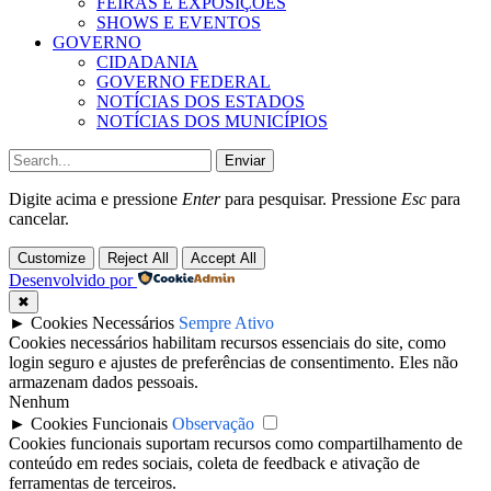
FEIRAS E EXPOSIÇÕES
SHOWS E EVENTOS
GOVERNO
CIDADANIA
GOVERNO FEDERAL
NOTÍCIAS DOS ESTADOS
NOTÍCIAS DOS MUNICÍPIOS
Enviar
Digite acima e pressione
Enter
para pesquisar. Pressione
Esc
para
cancelar.
Customize
Reject All
Accept All
Desenvolvido por
✖
►
Cookies Necessários
Sempre Ativo
Cookies necessários habilitam recursos essenciais do site, como
login seguro e ajustes de preferências de consentimento. Eles não
armazenam dados pessoais.
Nenhum
►
Cookies Funcionais
Observação
Cookies funcionais suportam recursos como compartilhamento de
conteúdo em redes sociais, coleta de feedback e ativação de
ferramentas de terceiros.