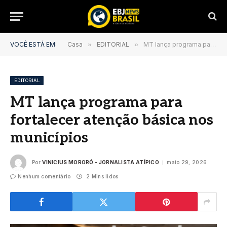
VOCÊ ESTÁ EM:
Casa
»
EDITORIAL
»
MT lança programa para fortalecer atenção básica nos municípios
EDITORIAL
MT lança programa para
fortalecer atenção básica nos
municípios
Por
VINICIUS MORORÓ - JORNALISTA ATÍPICO
maio 29, 2026
Nenhum comentário
2 Mins lidos