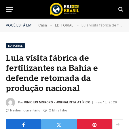
VOCÊ ESTÁ EM:
Casa
»
EDITORIAL
»
Lula visita fábrica de fertilizantes na Bahia e defende retomada da produção nacional
EDITORIAL
Lula visita fábrica de
fertilizantes na Bahia e
defende retomada da
produção nacional
Por
VINICIUS MORORÓ - JORNALISTA ATÍPICO
maio 15, 2026
Nenhum comentário
2 Mins lidos