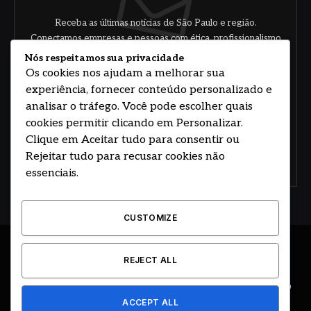
Receba as últimas notícias de São Paulo e região.
Conectamos empresas e pessoas com ética, profissionalismo
e responsabilidade.
Nós respeitamos sua privacidade
Os cookies nos ajudam a melhorar sua
experiência, fornecer conteúdo personalizado e
analisar o tráfego. Você pode escolher quais
cookies permitir clicando em Personalizar.
Clique em Aceitar tudo para consentir ou
Rejeitar tudo para recusar cookies não
Concorde com nossos termos e acordo de
política
essenciais.
CUSTOMIZE
© 2026 DESENVOLVIDO POR HOSTING PRIME BRASIL
REJECT ALL
ÚLTIMAS NOTÍCIAS
DESTAQUES
CIDADE E REGIÃO
ACCEPT ALL
COLUNAS
EDITORIAL
EVENTOS
GOVERNO