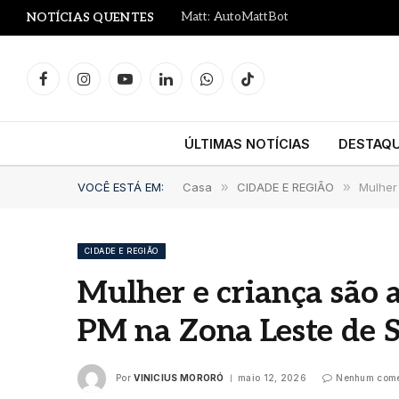
Matt: AutoMattBot
NOTÍCIAS QUENTES
Facebook
Instagram
YouTube
LinkedIn
WhatsApp
TikTok
ÚLTIMAS NOTÍCIAS
DESTAQ
VOCÊ ESTÁ EM:
Casa
»
CIDADE E REGIÃO
»
Mulher
CIDADE E REGIÃO
Mulher e criança são 
PM na Zona Leste de 
Por
VINICIUS MORORÓ
maio 12, 2026
Nenhum come