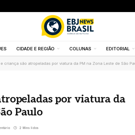
UES
CIDADE E REGIÃO
COLUNAS
EDITORIAL
 e criança são atropeladas por viatura da PM na Zona Leste de São Pa
atropeladas por viatura da
São Paulo
ntário
2 Mins lidos