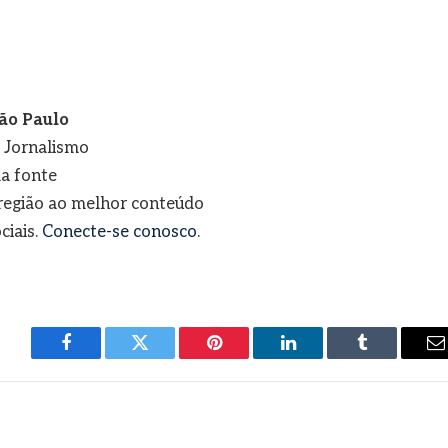
ão Paulo
e Jornalismo
a fonte
a região ao melhor conteúdo
ciais.
Conecte-se conosco
.
Facebook
Twitter
Pinterest
LinkedIn
Tumblr
E
m