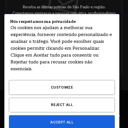
Receba as últimas notícias de São Paulo e região.
Conectamos empresas e pessoas com ética, profissionalismo
e responsabilidade.
Nós respeitamos sua privacidade
Os cookies nos ajudam a melhorar sua
experiência, fornecer conteúdo personalizado e
analisar o tráfego. Você pode escolher quais
cookies permitir clicando em Personalizar.
Clique em Aceitar tudo para consentir ou
Rejeitar tudo para recusar cookies não
Concorde com nossos termos e acordo de
política
essenciais.
CUSTOMIZE
© 2026 DESENVOLVIDO POR HOSTING PRIME BRASIL
REJECT ALL
ÚLTIMAS NOTÍCIAS
DESTAQUES
CIDADE E REGIÃO
ACCEPT ALL
COLUNAS
EDITORIAL
EVENTOS
GOVERNO