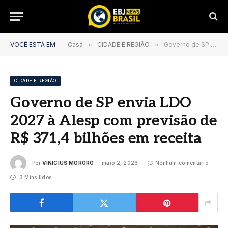
VOCÊ ESTÁ EM:
Casa
»
CIDADE E REGIÃO
»
Governo de SP envia LDO 2027 à Alesp com previsão de R$ 371,4 bilhões em receita
CIDADE E REGIÃO
Governo de SP envia LDO
2027 à Alesp com previsão de
R$ 371,4 bilhões em receita
Por
VINICIUS MORORÓ
maio 2, 2026
Nenhum comentário
3 Mins lidos