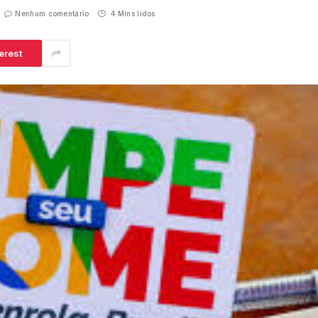
Nenhum comentário
4 Mins lidos
erest