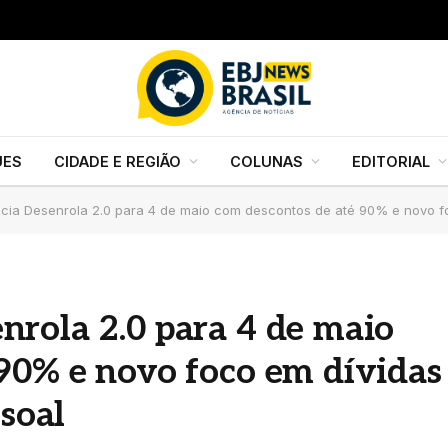
UES
CIDADE E REGIÃO
COLUNAS
EDITORIAL
ia Desenrola 2.0 para 4 de maio com descontos de até 90% e novo fo
rola 2.0 para 4 de maio
90% e novo foco em dívidas
ssoal