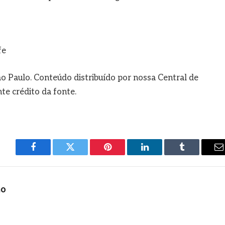
fe
o Paulo. Conteúdo distribuído por nossa Central de
e crédito da fonte.
Facebook
Twitter
Pinterest
LinkedIn
Tumblr
E
m
ho