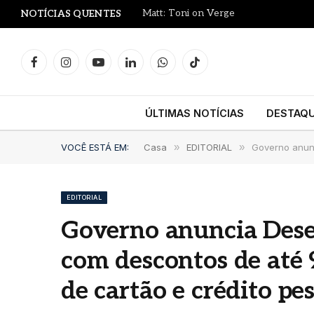
Matt: Toni on Verge
NOTÍCIAS QUENTES
Facebook
Instagram
YouTube
LinkedIn
WhatsApp
TikTok
ÚLTIMAS NOTÍCIAS
DESTAQ
VOCÊ ESTÁ EM:
Casa
»
EDITORIAL
»
Governo anunc
EDITORIAL
Governo anuncia Desen
com descontos de até 
de cartão e crédito pe