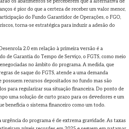
tarão os abatimentos se perceberem que a alternativa de
anços é pior do que a certeza de receber um valor menor,
participação do Fundo Garantidor de Operações, o FGO,
iscos, torna-se estratégica para induzir a adesão do
Desenrola 2.0 em relação à primeira versão é a
undo de Garantia do Tempo de Serviço, o FGTS, como meio
renegociadas no âmbito do programa. A medida, que
s regras de saque do FGTS, atende a uma demanda
ue possuem recursos depositados no fundo mas são
los para regularizar sua situação financeira. Do ponto de
mpo uma solução de curto prazo para os devedores e um
e beneficia o sistema financeiro como um todo.
a urgência do programa é de extrema gravidade. As taxas
s atingiram níveis recordes em 2025 e seguem em patamar