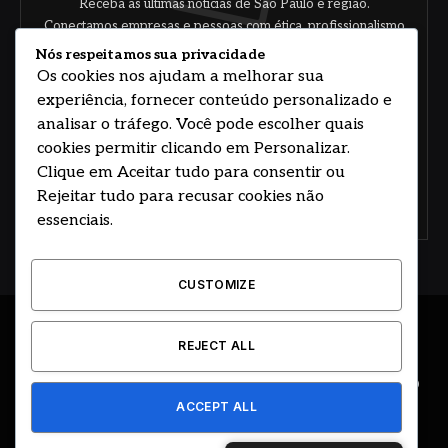
Receba as últimas notícias de São Paulo e região.
Conectamos empresas e pessoas com ética, profissionalismo
e responsabilidade.
Nós respeitamos sua privacidade
Os cookies nos ajudam a melhorar sua
experiência, fornecer conteúdo personalizado e
analisar o tráfego. Você pode escolher quais
cookies permitir clicando em Personalizar.
Clique em Aceitar tudo para consentir ou
Rejeitar tudo para recusar cookies não
Concorde com nossos termos e acordo de
política
essenciais.
CUSTOMIZE
© 2026 DESENVOLVIDO POR HOSTING PRIME BRASIL
REJECT ALL
ÚLTIMAS NOTÍCIAS
DESTAQUES
CIDADE E REGIÃO
ACCEPT ALL
COLUNAS
EDITORIAL
EVENTOS
GOVERNO