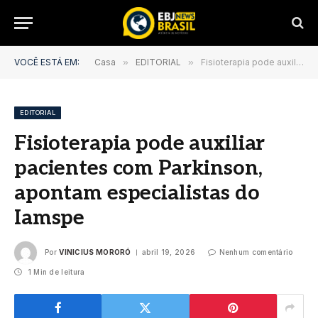
VOCÊ ESTÁ EM:
Casa
»
EDITORIAL
»
Fisioterapia pode auxiliar pacientes com Parkinson, apontam especialistas do Iamspe
EDITORIAL
Fisioterapia pode auxiliar
pacientes com Parkinson,
apontam especialistas do
Iamspe
Por
VINICIUS MORORÓ
abril 19, 2026
Nenhum comentário
1 Min de leitura