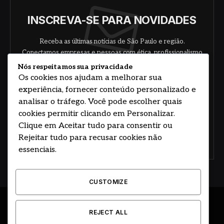
INSCREVA-SE PARA NOVIDADES
Receba as últimas notícias de São Paulo e região.
Conectamos empresas e pessoas com ética, profissionalismo
e responsabilidade.
Nós respeitamos sua privacidade
Os cookies nos ajudam a melhorar sua
experiência, fornecer conteúdo personalizado e
analisar o tráfego. Você pode escolher quais
cookies permitir clicando em Personalizar.
Clique em Aceitar tudo para consentir ou
Rejeitar tudo para recusar cookies não
Concorde com nossos termos e acordo de
política
essenciais.
CUSTOMIZE
© 2026 DESENVOLVIDO POR HOSTING PRIME BRASIL
REJECT ALL