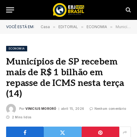
VOCÊ ESTÁ EM:
Casa
»
EDITORIAL
»
ECONOMIA
»
Municípios de SP recebem mais de R$ 1 bilhão em repasse de ICMS nesta terça (14)
ECONOMIA
Municípios de SP recebem
mais de R$ 1 bilhão em
repasse de ICMS nesta terça
(14)
Por
VINICIUS MORORÓ
abril 15, 2026
Nenhum comentário
2 Mins lidos