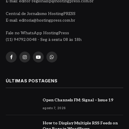
E-mail: editor-regionalsp@hostingpress.com.br
Central de Jornalismo HostingPRESS
E-mail: editoria@hostingpress.com.br
Fale no WhatsApp HostingPress
(11) 94792.0048 - Seg à sexta 08 às 18h
Facebook
Instagram
YouTube
WhatsApp
ÚLTIMAS POSTAGENS
Open Channels FM: Signal – Issue 19
agosto 7, 2026
How to Display Multiple RSS Feeds on
One Page in WordPress