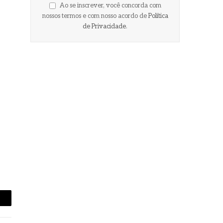
Ao se inscrever, você concorda com
nossos termos e com nosso acordo de
Política
de Privacidade
.
-
ail