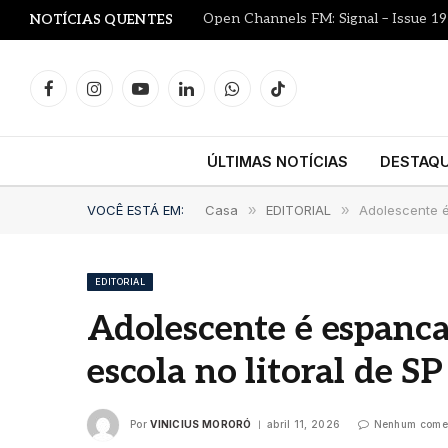
Open Channels FM: Signal – Issue 19
NOTÍCIAS QUENTES
Facebook
Instagram
YouTube
LinkedIn
WhatsApp
TikTok
ÚLTIMAS NOTÍCIAS
DESTAQ
VOCÊ ESTÁ EM:
Casa
»
EDITORIAL
»
Adolescente é
EDITORIAL
Adolescente é espanca
escola no litoral de SP
Por
VINICIUS MORORÓ
abril 11, 2026
Nenhum comen