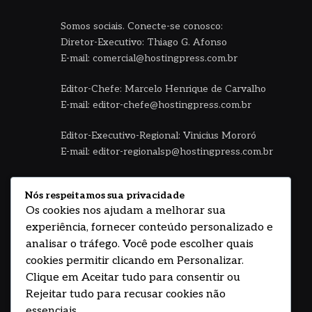
Somos sociais. Conecte-se conosco:
Diretor-Executivo: Thiago G. Afonso
E-mail: comercial@hostingpress.com.br
Editor-Chefe: Marcelo Henrique de Carvalho
E-mail: editor-chefe@hostingpress.com.br
Editor-Executivo-Regional: Vinicius Mororó
E-mail: editor-regionalsp@hostingpress.com.br
Central de Jornalismo HostingPRESS
Nós respeitamos sua privacidade
E-mail: editoria@hostingpress.com.br
Os cookies nos ajudam a melhorar sua
experiência, fornecer conteúdo personalizado e
Fale no WhatsApp HostingPress
analisar o tráfego. Você pode escolher quais
(11) 94792.0048 - Seg à sexta 08 às 18h
cookies permitir clicando em Personalizar.
Clique em Aceitar tudo para consentir ou
Facebook
Instagram
YouTube
WhatsApp
Rejeitar tudo para recusar cookies não
essenciais.