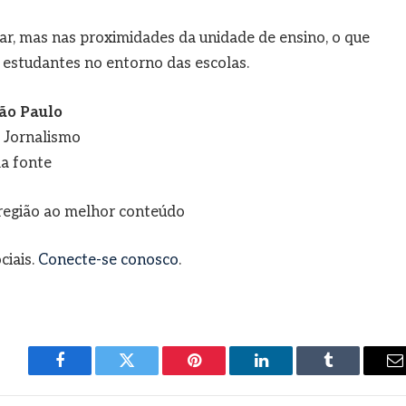
ar, mas nas proximidades da unidade de ensino, o que
 estudantes no entorno das escolas.
ão Paulo
e Jornalismo
a fonte
a região ao melhor conteúdo
ciais.
Conecte-se conosco
.
Facebook
Twitter
Pinterest
LinkedIn
Tumblr
E
m