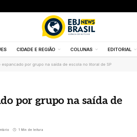
UES
CIDADE E REGIÃO
COLUNAS
EDITORIAL
 espancado por grupo na saída de escola no litoral de SP
do por grupo na saída de
tário
1 Min de leitura