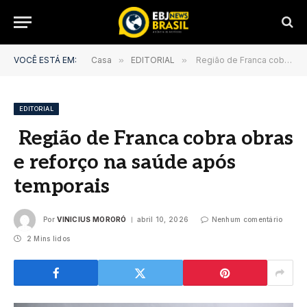
VOCÊ ESTÁ EM:
Casa
»
EDITORIAL
»
Região de Franca cobra obras e reforço na saúde após temporais
EDITORIAL
Região de Franca cobra obras
e reforço na saúde após
temporais
Por
VINICIUS MORORÓ
abril 10, 2026
Nenhum comentário
2 Mins lidos