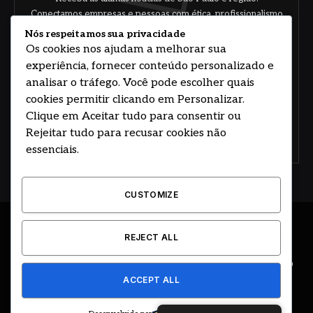
Conectamos empresas e pessoas com ética, profissionalismo
e responsabilidade.
Nós respeitamos sua privacidade
Os cookies nos ajudam a melhorar sua
experiência, fornecer conteúdo personalizado e
analisar o tráfego. Você pode escolher quais
cookies permitir clicando em Personalizar.
Clique em Aceitar tudo para consentir ou
Rejeitar tudo para recusar cookies não
Concorde com nossos termos e acordo de
política
essenciais.
CUSTOMIZE
© 2026 DESENVOLVIDO POR HOSTING PRIME BRASIL
REJECT ALL
ÚLTIMAS NOTÍCIAS
DESTAQUES
CIDADE E REGIÃO
ACCEPT ALL
COLUNAS
EDITORIAL
EVENTOS
GOVERNO