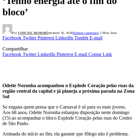
‘Tenho energia até o fim do
bloco’
Por
VINICIUS MORORÓ
fevereiro 16, 2026
Nenhum comentário
2 Mins lidos
Facebook
Twitter
Pinterest
LinkedIn
Tumblr
E-mail
Compartilhar
Facebook
Twitter
LinkedIn
Pinterest
E-mail
Copiar Link
Odette Noronha acompanhou o Explode Coração pelas ruas da
região central da capital e já planeja a próxima parada na Zona
Sul
Se engana quem pensa que o Carnaval é só para os mais jovens.
Aos 68 anos, Odette Noronha esbanjou disposição neste domingo
(15) ao acompanhar o bloco Explode Coração pelas ruas do Centro
de São Paulo.
Animada do início ao fim, ela garante que fôlego não é problema.