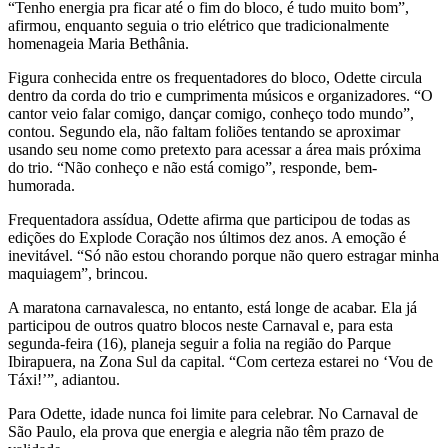
“Tenho energia pra ficar até o fim do bloco, é tudo muito bom”,
afirmou, enquanto seguia o trio elétrico que tradicionalmente
homenageia Maria Bethânia.
Figura conhecida entre os frequentadores do bloco, Odette circula
dentro da corda do trio e cumprimenta músicos e organizadores. “O
cantor veio falar comigo, dançar comigo, conheço todo mundo”,
contou. Segundo ela, não faltam foliões tentando se aproximar
usando seu nome como pretexto para acessar a área mais próxima
do trio. “Não conheço e não está comigo”, responde, bem-
humorada.
Frequentadora assídua, Odette afirma que participou de todas as
edições do Explode Coração nos últimos dez anos. A emoção é
inevitável. “Só não estou chorando porque não quero estragar minha
maquiagem”, brincou.
A maratona carnavalesca, no entanto, está longe de acabar. Ela já
participou de outros quatro blocos neste Carnaval e, para esta
segunda-feira (16), planeja seguir a folia na região do Parque
Ibirapuera, na Zona Sul da capital. “Com certeza estarei no ‘Vou de
Táxi!’”, adiantou.
Para Odette, idade nunca foi limite para celebrar. No Carnaval de
São Paulo, ela prova que energia e alegria não têm prazo de