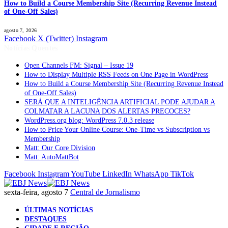
How to Build a Course Membership Site (Recurring Revenue Instead
of One-Off Sales)
agosto 7, 2026
Facebook
X (Twitter)
Instagram
Notícias Quentes
Open Channels FM: Signal – Issue 19
How to Display Multiple RSS Feeds on One Page in WordPress
How to Build a Course Membership Site (Recurring Revenue Instead
of One-Off Sales)
SERÁ QUE A INTELIGÊNCIA ARTIFICIAL PODE AJUDAR A
COLMATAR A LACUNA DOS ALERTAS PRECOCES?
WordPress.org blog: WordPress 7.0.3 release
How to Price Your Online Course: One-Time vs Subscription vs
Membership
Matt: Our Core Division
Matt: AutoMattBot
Facebook
Instagram
YouTube
LinkedIn
WhatsApp
TikTok
sexta-feira, agosto 7
Central de Jornalismo
ÚLTIMAS NOTÍCIAS
DESTAQUES