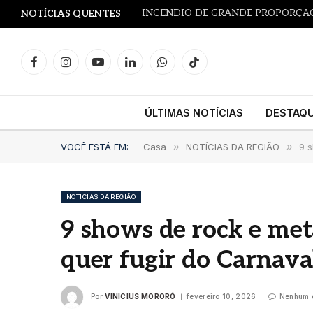
WordPress.org blog: WordPress 7.1 R
NOTÍCIAS QUENTES
Facebook
Instagram
YouTube
LinkedIn
WhatsApp
TikTok
ÚLTIMAS NOTÍCIAS
DESTAQ
VOCÊ ESTÁ EM:
Casa
»
NOTÍCIAS DA REGIÃO
»
9 
NOTÍCIAS DA REGIÃO
9 shows de rock e me
quer fugir do Carnava
Por
VINICIUS MORORÓ
fevereiro 10, 2026
Nenhum 