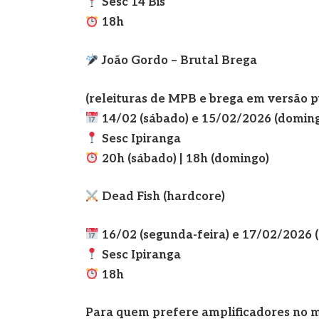
Sesc 14 Bis
18h
João Gordo – Brutal Brega
(releituras de MPB e brega em versão 
14/02 (sábado) e 15/02/2026 (domin
Sesc Ipiranga
20h (s
ábado) | 18h (domingo)
Dead Fish (hardcore)
16/02 (segunda-feira) e 17/02/2026 (
Sesc Ipiranga
18h
Para quem prefere amplificadores no m