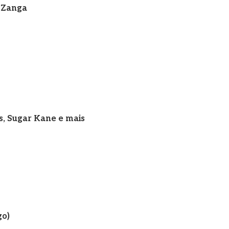
+ Zanga
s, Sugar Kane e mais
go)