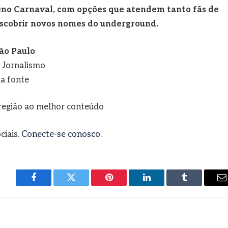
no Carnaval, com opções que atendem tanto fãs de
escobrir novos nomes do underground.
ão Paulo
e Jornalismo
a fonte
a região ao melhor conteúdo
ciais.
Conecte-se conosco
.
Facebook
Twitter
Pinterest
LinkedIn
Tumblr
E
m