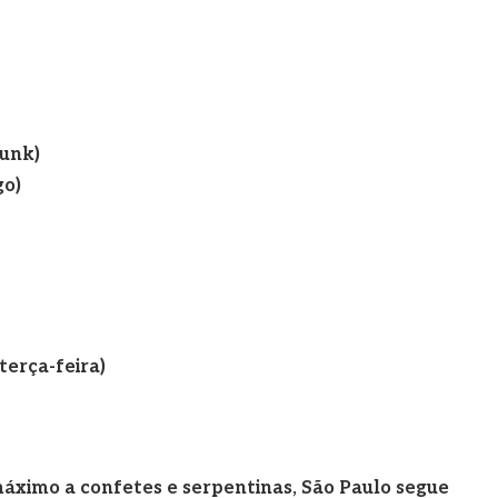
punk)
go)
terça-feira)
áximo a confetes e serpentinas, São Paulo segue