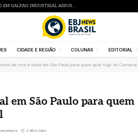
elease Candidate 1
UES
CIDADE E REGIÃO
COLUNAS
EDITORIAL
shows de rock e metal em São Paulo para quem quer fugir do Carnaval
tal em São Paulo para quem
l
comentário
2 Mins lidos