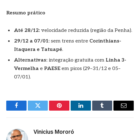
Resumo prático
Até 28/12:
velocidade reduzida (região da Penha).
29/12 a 07/01:
sem trens entre
Corinthians-
Itaquera e Tatuapé
.
Alternativas:
integração gratuita com
Linha 3-
Vermelha
e
PAESE
em picos (29–31/12 e 05–
07/01).
Facebook
Twitter
Pinterest
LinkedIn
Tumblr
E-
mail
Vinicius Mororó