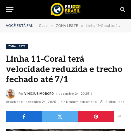
VOCÊ ESTÁ EM:
Casa
»
ZONA LESTE
»
Linha 11-Coral terá velocidade reduzida e trecho fechado até 7/1
ZONA LESTE
Linha 11-Coral terá
velocidade reduzida e trecho
fechado até 7/1
Por
VINICIUS MORORÓ
dezembro 24, 2025
Atualizado:
dezembro 24, 2025
Nenhum comentário
2 Mins lidos