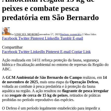
peixes e combate pesca
predatória em São Bernardo
Por
VINICIUS MORORÓ
novembro 17, 2025
Nenhum comentário
2 Mins lidos
Facebook
Twitter
Pinterest
LinkedIn
Tumblr
E-mail
Compartilhar
Facebook
Twitter
LinkedIn
Pinterest
E-mail
Copiar Link
Ação realizada em 14/11 reforça proteção da fauna, segurança
hídrica e fiscalização ambiental no entorno de represas da Região do
ABC.
A
GCM Ambiental de São Bernardo do Campo
realizou, em
14
de novembro de 2025
, mais uma etapa da
Operação Defeso
,
voltada ao combate à pesca predatória e à proteção da fauna
aquática na região. A ação resultou no
flagrante de pesca irregular
e no
resgate de cerca de 15 kg de peixes
, retirados de práticas
proibidas no período reprodutivo das espécies.
O Defeso é um período legalmente estabelecido para impedir a