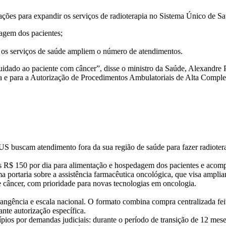
 ações para expandir os serviços de radioterapia no Sistema Único de S
dagem dos pacientes;
e os serviços de saúde ampliem o número de atendimentos.
idado ao paciente com câncer”, disse o ministro da Saúde, Alexandre Pa
apia e para a Autorização de Procedimentos Ambulatoriais de Alta Compl
 buscam atendimento fora da sua região de saúde para fazer radiotera
ais R$ 150 por dia para alimentação e hospedagem dos pacientes e acom
 portaria sobre a assistência farmacêutica oncológica, que visa amplia
e câncer, com prioridade para novas tecnologias em oncologia.
ngência e escala nacional. O formato combina compra centralizada feita
ante autorização específica.
os por demandas judiciais: durante o período de transição de 12 mese