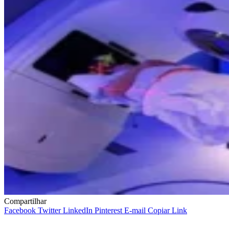
Compartilhar
Facebook
Twitter
LinkedIn
Pinterest
E-mail
Copiar Link