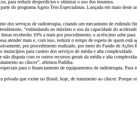
os, para reduzir desperdícios e otimizar o uso dos insumos.
arte do programa Agora Tem Especialistas. Lançada em maio deste ano, 
to dos serviços de radioterapia, criando um mecanismo de estímulo fi
atendimento, “estimulando ao máximo o uso da capacidade do acelerador
 linear receberão 10% a mais por procedimento; o acréscimo sobe para 
ssa atender mais e, com isso, reduzir o tempo de espera de quem está a
ssivamente, por procedimento realizado, por meio do Fundo de Ações 
e municípios para custeio dos serviços de média e alta complexidade.
e não disputa com os outros recursos gerais da média e alta complexida
tratamento ao câncer”, afirmou Padilha.
 especiais para o financiamento de equipamentos de radioterapia. Para 
 privada que existe no Brasil, hoje, de tratamento ao câncer. Porque o