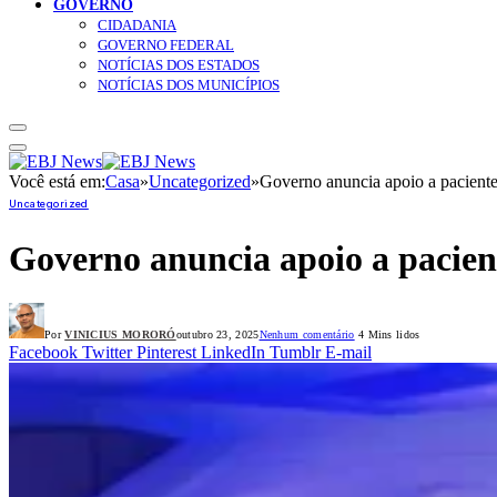
GOVERNO
CIDADANIA
GOVERNO FEDERAL
NOTÍCIAS DOS ESTADOS
NOTÍCIAS DOS MUNICÍPIOS
Você está em:
Casa
»
Uncategorized
»
Governo anuncia apoio a paciente
Uncategorized
Governo anuncia apoio a pacient
Por
VINICIUS MORORÓ
outubro 23, 2025
Nenhum comentário
4 Mins lidos
Facebook
Twitter
Pinterest
LinkedIn
Tumblr
E-mail