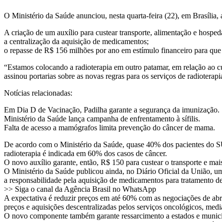
O Ministério da Saúde anunciou, nesta quarta-feira (22), em Brasília,
A criação de um auxílio para custear transporte, alimentação e hospe
a centralização da aquisição de medicamentos;
o repasse de R$ 156 milhões por ano em estímulo financeiro para qu
“Estamos colocando a radioterapia em outro patamar, em relação ao cu
assinou portarias sobre as novas regras para os serviços de radioter
Notícias relacionadas:
Em Dia D de Vacinação, Padilha garante a segurança da imunização.
Ministério da Saúde lança campanha de enfrentamento à sífilis.
Falta de acesso a mamógrafos limita prevenção do câncer de mama.
De acordo com o Ministério da Saúde, quase 40% dos pacientes do SUS
radioterapia é indicada em 60% dos casos de câncer.
O novo auxílio garante, então, R$ 150 para custear o transporte e m
O Ministério da Saúde publicou ainda, no Diário Oficial da União, uma
a responsabilidade pela aquisição de medicamentos para tratamento d
>> Siga o canal da Agência Brasil no WhatsApp
A expectativa é reduzir preços em até 60% com as negociações de abra
preços e aquisições descentralizadas pelos serviços oncológicos, medi
O novo componente também garante ressarcimento a estados e municípi