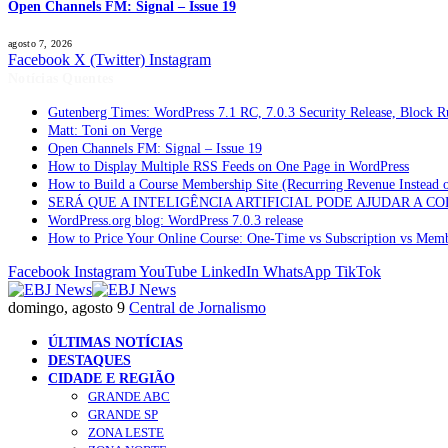
Open Channels FM: Signal – Issue 19
agosto 7, 2026
Facebook
X (Twitter)
Instagram
Notícias Quentes
Gutenberg Times: WordPress 7.1 RC, 7.0.3 Security Release, Block
Matt: Toni on Verge
Open Channels FM: Signal – Issue 19
How to Display Multiple RSS Feeds on One Page in WordPress
How to Build a Course Membership Site (Recurring Revenue Instead 
SERÁ QUE A INTELIGÊNCIA ARTIFICIAL PODE AJUDAR A C
WordPress.org blog: WordPress 7.0.3 release
How to Price Your Online Course: One-Time vs Subscription vs Mem
Facebook
Instagram
YouTube
LinkedIn
WhatsApp
TikTok
domingo, agosto 9
Central de Jornalismo
ÚLTIMAS NOTÍCIAS
DESTAQUES
CIDADE E REGIÃO
GRANDE ABC
GRANDE SP
ZONA LESTE