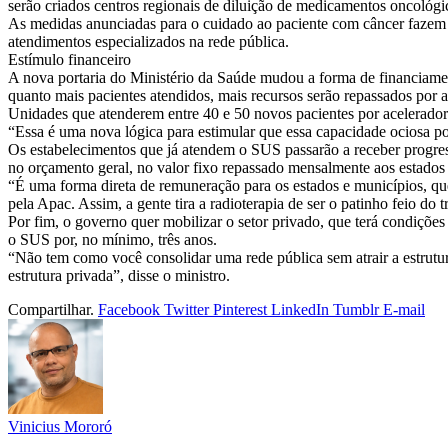
serão criados centros regionais de diluição de medicamentos oncológic
As medidas anunciadas para o cuidado ao paciente com câncer fazem p
atendimentos especializados na rede pública.
Estímulo financeiro
A nova portaria do Ministério da Saúde mudou a forma de financiamen
quanto mais pacientes atendidos, mais recursos serão repassados por 
Unidades que atenderem entre 40 e 50 novos pacientes por acelerador
“Essa é uma nova lógica para estimular que essa capacidade ociosa po
Os estabelecimentos que já atendem o SUS passarão a receber progre
no orçamento geral, no valor fixo repassado mensalmente aos estados 
“É uma forma direta de remuneração para os estados e municípios, qu
pela Apac. Assim, a gente tira a radioterapia de ser o patinho feio do 
Por fim, o governo quer mobilizar o setor privado, que terá condições
o SUS por, no mínimo, três anos.
“Não tem como você consolidar uma rede pública sem atrair a estrutura
estrutura privada”, disse o ministro.
Compartilhar.
Facebook
Twitter
Pinterest
LinkedIn
Tumblr
E-mail
Vinicius Mororó