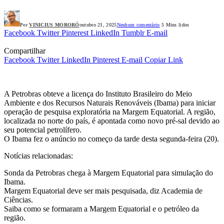
Por
VINICIUS MORORÓ
outubro 21, 2025
Nenhum comentário
5 Mins lidos
Facebook
Twitter
Pinterest
LinkedIn
Tumblr
E-mail
Compartilhar
Facebook
Twitter
LinkedIn
Pinterest
E-mail
Copiar Link
A Petrobras obteve a licença do Instituto Brasileiro do Meio
Ambiente e dos Recursos Naturais Renováveis (Ibama) para iniciar
operação de pesquisa exploratória na Margem Equatorial. A região,
localizada no norte do país, é apontada como novo pré-sal devido ao
seu potencial petrolífero.
O Ibama fez o anúncio no começo da tarde desta segunda-feira (20).
Notícias relacionadas:
Sonda da Petrobras chega à Margem Equatorial para simulação do
Ibama.
Margem Equatorial deve ser mais pesquisada, diz Academia de
Ciências.
Saiba como se formaram a Margem Equatorial e o petróleo da
região.