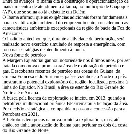
Entre os avanços, o Ibama cita a construção e operacionalização de
mais um centro de atendimento à fauna, no município de Oiapoque
(AP), que se soma ao já existente em Belém.
O Ibama afirmou que as exigências adicionais foram fundamentais
para a viabilização ambiental do empreendimento, considerando as
características ambientais excepcionais da região da bacia da Foz do
Amazonas.
O instituto antecipou que, durante a atividade de perfuração, será
realizado novo exercício simulado de resposta a emergência, com
foco nas estratégias de atendimento à fauna.
Nova fonte de petróleo
A Margem Equatorial ganhou notoriedade nos últimos anos, por ser
tratada como nova e promissora área de exploração de petróleo e
gás. Descobertas recentes de petróleo nas costas da Guiana, da
Guiana Francesa e do Suriname, países vizinhos ao Norte do país,
mostraram o potencial exploratório da região, localizada próxima à
linha do Equador. No Brasil, a área se estende do Rio Grande do
Norte até o Amapá.
A busca pela licença de exploração se iniciou em 2013, quando a
petrolífera multinacional britânica BP arrematou a licitação da área.
Por decisão estratégica, a companhia repassou a concessão para a
Petrobras em 2021.
A Petrobras tem poços na nova fronteira exploratória, mas, até
então, só tinha autorização do Ibama para perfurar os dois da costa
do Rio Grande do Norte.