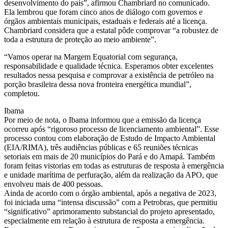
desenvolvimento do país”, afirmou Chambriard no comunicado.
Ela lembrou que foram cinco anos de diálogo com governos e
órgãos ambientais municipais, estaduais e federais até a licença.
Chambriard considera que a estatal pôde comprovar “a robustez de
toda a estrutura de proteção ao meio ambiente”.
“Vamos operar na Margem Equatorial com segurança,
responsabilidade e qualidade técnica. Esperamos obter excelentes
resultados nessa pesquisa e comprovar a existência de petróleo na
porção brasileira dessa nova fronteira energética mundial”,
completou.
Ibama
Por meio de nota, o Ibama informou que a emissão da licença
ocorreu após “rigoroso processo de licenciamento ambiental”. Esse
processo contou com elaboração de Estudo de Impacto Ambiental
(EIA/RIMA), três audiências públicas e 65 reuniões técnicas
setoriais em mais de 20 municípios do Pará e do Amapá. Também
foram feitas vistorias em todas as estruturas de resposta à emergência
e unidade marítima de perfuração, além da realização da APO, que
envolveu mais de 400 pessoas.
Ainda de acordo com o órgão ambiental, após a negativa de 2023,
foi iniciada uma “intensa discussão” com a Petrobras, que permitiu
“significativo” aprimoramento substancial do projeto apresentado,
especialmente em relação à estrutura de resposta a emergência.