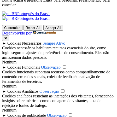
Digite acima e pressione
Enter
para pesquisar. Pressione
Esc
para
cancelar.
Português do Brasil
Português do Brasil
Customize
Reject All
Accept All
Desenvolvido por
✖
►
Cookies Necessários
Sempre Ativo
Cookies necessários habilitam recursos essenciais do site, como
login seguro e ajustes de preferências de consentimento. Eles não
armazenam dados pessoais.
Nenhum
►
Cookies Funcionais
Observação
Cookies funcionais suportam recursos como compartilhamento de
conteúdo em redes sociais, coleta de feedback e ativação de
ferramentas de terceiros.
Nenhum
►
Cookies Analíticos
Observação
Cookies analíticos rastreiam as interações dos visitantes, fornecendo
insights sobre métricas como contagem de visitantes, taxa de
rejeição e fontes de tráfego.
Nenhum
►
Cookies de publicidade
Observação