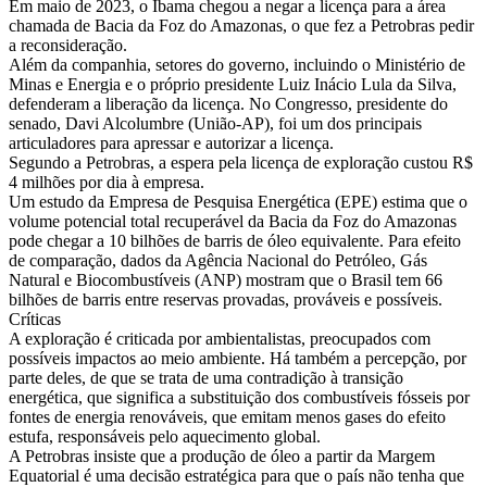
Em maio de 2023, o Ibama chegou a negar a licença para a área
chamada de Bacia da Foz do Amazonas, o que fez a Petrobras pedir
a reconsideração.
Além da companhia, setores do governo, incluindo o Ministério de
Minas e Energia e o próprio presidente Luiz Inácio Lula da Silva,
defenderam a liberação da licença. No Congresso, presidente do
senado, Davi Alcolumbre (União-AP), foi um dos principais
articuladores para apressar e autorizar a licença.
Segundo a Petrobras, a espera pela licença de exploração custou R$
4 milhões por dia à empresa.
Um estudo da Empresa de Pesquisa Energética (EPE) estima que o
volume potencial total recuperável da Bacia da Foz do Amazonas
pode chegar a 10 bilhões de barris de óleo equivalente. Para efeito
de comparação, dados da Agência Nacional do Petróleo, Gás
Natural e Biocombustíveis (ANP) mostram que o Brasil tem 66
bilhões de barris entre reservas provadas, prováveis e possíveis.
Críticas
A exploração é criticada por ambientalistas, preocupados com
possíveis impactos ao meio ambiente. Há também a percepção, por
parte deles, de que se trata de uma contradição à transição
energética, que significa a substituição dos combustíveis fósseis por
fontes de energia renováveis, que emitam menos gases do efeito
estufa, responsáveis pelo aquecimento global.
A Petrobras insiste que a produção de óleo a partir da Margem
Equatorial é uma decisão estratégica para que o país não tenha que