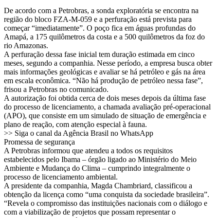
De acordo com a Petrobras, a sonda exploratória se encontra na
região do bloco FZA-M-059 e a perfuração está prevista para
começar “imediatamente”. O poço fica em águas profundas do
Amapá, a 175 quilômetros da costa e a 500 quilômetros da foz do
rio Amazonas.
A perfuração dessa fase inicial tem duração estimada em cinco
meses, segundo a companhia. Nesse período, a empresa busca obter
mais informações geológicas e avaliar se há petróleo e gás na área
em escala econômica. “Não há produção de petróleo nessa fase”,
frisou a Petrobras no comunicado.
A autorização foi obtida cerca de dois meses depois da última fase
do processo de licenciamento, a chamada avaliação pré-operacional
(APO), que consiste em um simulado de situação de emergência e
plano de reação, com atenção especial à fauna.
>> Siga o canal da Agência Brasil no WhatsApp
Promessa de segurança
A Petrobras informou que atendeu a todos os requisitos
estabelecidos pelo Ibama – órgão ligado ao Ministério do Meio
Ambiente e Mudança do Clima – cumprindo integralmente o
processo de licenciamento ambiental.
A presidente da companhia, Magda Chambriard, classificou a
obtenção da licença como “uma conquista da sociedade brasileira”.
“Revela o compromisso das instituições nacionais com o diálogo e
com a viabilização de projetos que possam representar o