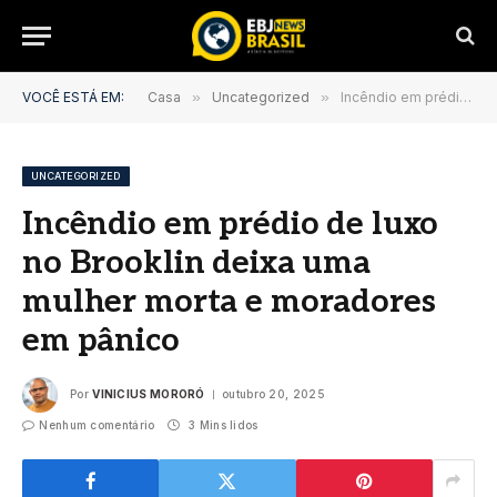
VOCÊ ESTÁ EM:
Casa
»
Uncategorized
»
Incêndio em prédio de luxo no Brooklin deixa uma mulher morta e moradores em pânico
UNCATEGORIZED
Incêndio em prédio de luxo
no Brooklin deixa uma
mulher morta e moradores
em pânico
Por
VINICIUS MORORÓ
outubro 20, 2025
Nenhum comentário
3 Mins lidos