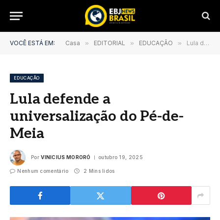
VOCÊ ESTÁ EM:
Casa
»
EDITORIAL
»
EDUCAÇÃO
»
Lula defende a universalização do Pé-de-Meia
EDUCAÇÃO
Lula defende a
universalização do Pé-de-
Meia
Por
VINICIUS MORORÓ
outubro 19, 2025
Nenhum comentário
2 Mins lidos