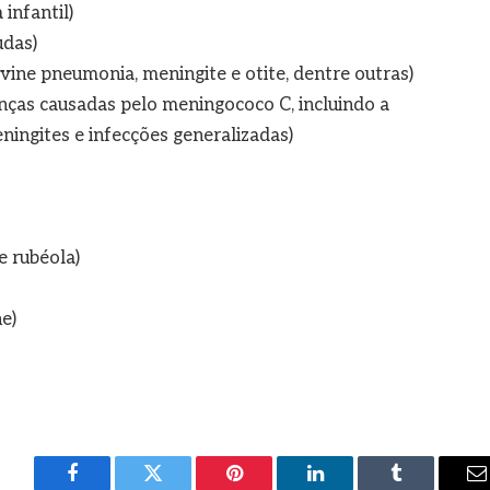
 infantil)
udas)
ine pneumonia, meningite e otite, dentre outras)
nças causadas pelo meningococo C, incluindo a
ingites e infecções generalizadas)
e rubéola)
e)
Facebook
Twitter
Pinterest
LinkedIn
Tumblr
E