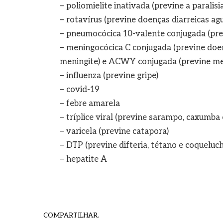
– poliomielite inativada (previne a paralisia
– rotavírus (previne doenças diarreicas ag
– pneumocócica 10-valente conjugada (prev
– meningocócica C conjugada (previne doe
meningite) e ACWY conjugada (previne men
– influenza (previne gripe)
– covid-19
– febre amarela
– tríplice viral (previne sarampo, caxumba 
– varicela (previne catapora)
– DTP (previne difteria, tétano e coqueluch
– hepatite A
COMPARTILHAR.