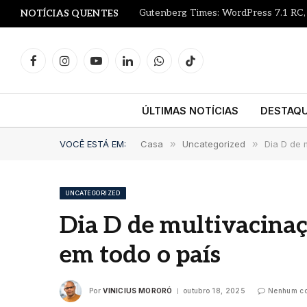
NOTÍCIAS QUENTES
Facebook
Instagram
YouTube
LinkedIn
WhatsApp
TikTok
ÚLTIMAS NOTÍCIAS
DESTAQ
VOCÊ ESTÁ EM:
Casa
»
Uncategorized
»
Dia D de 
UNCATEGORIZED
Dia D de multivacinaç
em todo o país
Por
VINICIUS MORORÓ
outubro 18, 2025
Nenhum co