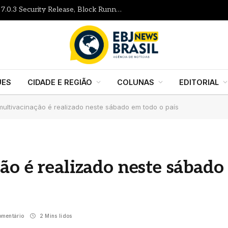
Gutenberg Times: WordPress 7.1 RC, 7.0.3 Security Release, Block Runner, New Playground UI and more — Weekend Edition 372
UES
CIDADE E REGIÃO
COLUNAS
EDITORIAL
multivacinação é realizado neste sábado em todo o país
ão é realizado neste sábado
mentário
2 Mins lidos