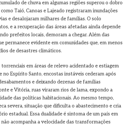
 acumulado de chuva em algumas regiões superou o dobro
s como Taió, Canoas e Lajeado registraram inundações
ias e desalojaram milhares de famílias. O solo
tos, e a recuperação das áreas afetadas ainda depende
undo prefeitos locais, demoram a chegar. Além das
 que permanece evidente em comunidades que, em menos
ios de desastres climáticos.
s torrenciais em áreas de relevo acidentado e estiagem
e no Espírito Santo, encostas instáveis cederam após
 desabamentos e deixando dezenas de famílias
onte e Vitória, ruas viraram rios de lama, expondo a
lidade das políticas habitacionais. Ao mesmo tempo,
ca severa, situação que dificulta o abastecimento e cria
ório estadual. Essa dualidade é sintoma de um país em
da não acompanha a velocidade das transformações