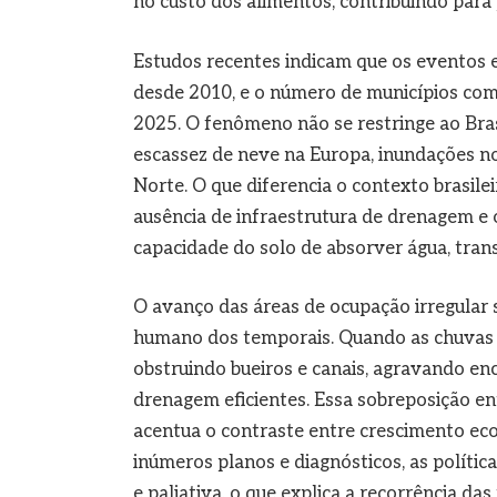
no custo dos alimentos, contribuindo para 
Estudos recentes indicam que os eventos 
desde 2010, e o número de municípios com
2025. O fenômeno não se restringe ao Bra
escassez de neve na Europa, inundações no
Norte. O que diferencia o contexto brasilei
ausência de infraestrutura de drenagem
capacidade do solo de absorver água, tra
O avanço das áreas de ocupação irregular 
humano dos temporais. Quando as chuvas c
obstruindo bueiros e canais, agravando en
drenagem eficientes. Essa sobreposição e
acentua o contraste entre crescimento ec
inúmeros planos e diagnósticos, as políti
e paliativa, o que explica a recorrência das