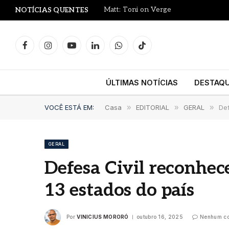
Matt: Toni on Verge
NOTÍCIAS QUENTES
Facebook
Instagram
YouTube
LinkedIn
WhatsApp
TikTok
ÚLTIMAS NOTÍCIAS
DESTAQ
VOCÊ ESTÁ EM:
Casa
»
EDITORIAL
»
GERAL
»
De
GERAL
Defesa Civil reconhec
13 estados do país
Por
VINICIUS MORORÓ
outubro 16, 2025
Nenhum co