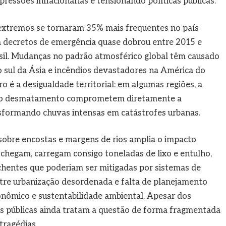
pressões inflacionárias e tensionando políticas públicas.
extremos se tornaram 35% mais frequentes no país
 decretos de emergência quase dobrou entre 2015 e
sil. Mudanças no padrão atmosférico global têm causado
 sul da Ásia e incêndios devastadores na América do
ro é a desigualdade territorial: em algumas regiões, a
 e o desmatamento comprometem diretamente a
nsformando chuvas intensas em catástrofes urbanas.
sobre encostas e margens de rios amplia o impacto
hegam, carregam consigo toneladas de lixo e entulho,
chentes que poderiam ser mitigadas por sistemas de
ntre urbanização desordenada e falta de planejamento
onômico e sustentabilidade ambiental. Apesar dos
cas públicas ainda tratam a questão de forma fragmentada
 tragédias.