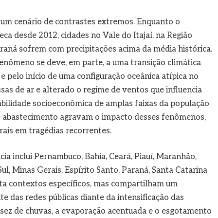
 um cenário de contrastes extremos. Enquanto o
ca desde 2012, cidades no Vale do Itajaí, na Região
araná sofrem com precipitações acima da média histórica.
fenômeno se deve, em parte, a uma transição climática
 pelo início de uma configuração oceânica atípica no
ssas de ar e alterado o regime de ventos que influencia
abilidade socioeconômica de amplas faixas da população
m e abastecimento agravam o impacto desses fenômenos,
ais em tragédias recorrentes.
ia inclui Pernambuco, Bahia, Ceará, Piauí, Maranhão,
l, Minas Gerais, Espírito Santo, Paraná, Santa Catarina
nta contextos específicos, mas compartilham um
e das redes públicas diante da intensificação das
ssez de chuvas, a evaporação acentuada e o esgotamento