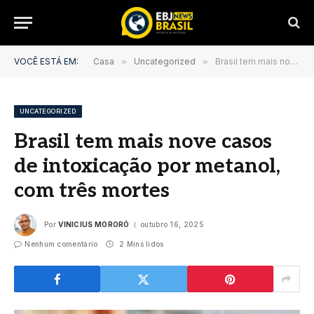
VOCÊ ESTÁ EM:
Casa
»
Uncategorized
»
Brasil tem mais nove casos de intoxicação por metanol, com três mortes
UNCATEGORIZED
Brasil tem mais nove casos
de intoxicação por metanol,
com três mortes
Por
VINICIUS MORORÓ
outubro 16, 2025
Nenhum comentário
2 Mins lidos