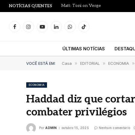
Matt: Toni on Verge
NOTÍCIAS QUENTES
Facebook
Instagram
YouTube
LinkedIn
WhatsApp
TikTok
ÚLTIMAS NOTÍCIAS
DESTAQ
VOCÊ ESTÁ EM:
Casa
»
EDITORIAL
»
ECONOMIA
»
ECONOMIA
Haddad diz que cortar 
combater privilégios
Por
ADMIN
outubro 15, 2025
Nenhum comentário