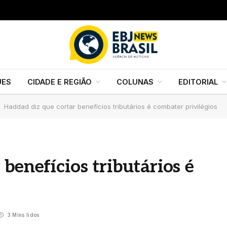
UES
CIDADE E REGIÃO
COLUNAS
EDITORIAL
Haddad diz que cortar benefícios tributários é combater privilégios
benefícios tributários é
3 Mins lidos