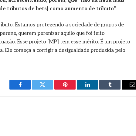
ou, acrescentando, porém, que “não há nada mais
 de tributos de bets] como aumento de tributo”.
tributo. Estamos protegendo a sociedade de grupos de
perene, querem perenizar aquilo que foi feito
uação. Esse projeto [MP] tem esse mérito. É um projeto
sa. Ele começa a corrigir a desigualdade produzida pelo
Facebook
Twitter
Pinterest
LinkedIn
Tumblr
E
m