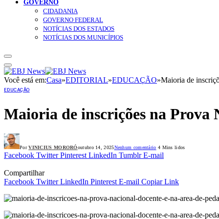
GOVERNO
CIDADANIA
GOVERNO FEDERAL
NOTÍCIAS DOS ESTADOS
NOTÍCIAS DOS MUNICÍPIOS
Você está em:
Casa
»
EDITORIAL
»
EDUCAÇÃO
»
Maioria de inscriç
EDUCAÇÃO
Maioria de inscrições na Prova 
Por
VINICIUS MORORÓ
outubro 14, 2025
Nenhum comentário
4 Mins lidos
Facebook
Twitter
Pinterest
LinkedIn
Tumblr
E-mail
Compartilhar
Facebook
Twitter
LinkedIn
Pinterest
E-mail
Copiar Link