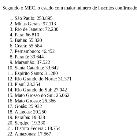
Segundo o MEC, o estado com maior número de inscritos confirmados 
São Paulo: 253.895
Minas Gerais: 97.113
Rio de Janeiro: 72.230
Pará: 66.810
Bahia: 55.320
Ceará: 55.584
Pernambuco: 46.452
Paraná: 39.644
Maranhão: 37.522
Santa Catarina: 33.642
Espírito Santo: 31.280
Rio Grande do Norte: 31.371
Piauí: 28.354
Rio Grande do Sul: 27.042
Mato Grosso do Sul: 25.062
Mato Grosso: 25.366
Goiás: 25.932
Alagoas: 20.250
Paraíba: 19.338
Sergipe: 19.330
Distrito Federal: 18.754
Amazonas: 17.567