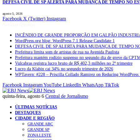
DEFESA CIVIL DE SP ALERTA PARA MUDANÇA DE TEMPO NO E
agosto 5, 2026
Facebook
X (Twitter)
Instagram
Notícias Quentes
INCÊNDIO DE GRANDE PROPORÇÃO EM GALPÃO INDUSTRI
WordPress.org blog: WordPress 7.1 Release Candidate 1
DEFESA CIVIL DE SP ALERTA PARA MUDANÇA DE TEMPO N
Prefeitura limita som de artistas de rua na Avenida Paulista
Prefeitura mantém rodízio suspenso no segundo dia de greve da CPT
Vulcabras registra lucro bruto de R$ 402,3 milhões no 2º trimestre
Lucro da Klabin cai 34% no segundo trimestre de 2026
WPTavern: #228 – Priscilla Collado Ramirez on Reducing WordPress 
Facebook
Instagram
YouTube
LinkedIn
WhatsApp
TikTok
quinta-feira, agosto 6
Central de Jornalismo
ÚLTIMAS NOTÍCIAS
DESTAQUES
CIDADE E REGIÃO
GRANDE ABC
GRANDE SP
ZONA LESTE