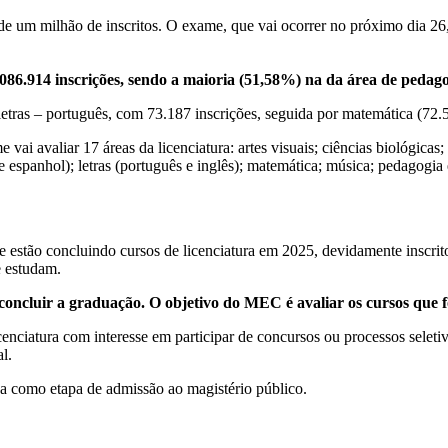
 um milhão de inscritos. O exame, que vai ocorrer no próximo dia 26, 
6.914 inscrições, sendo a maioria (51,58%) na da área de pedagog
 letras – português, com 73.187 inscrições, seguida por matemática (72.5
avaliar 17 áreas da licenciatura: artes visuais; ciências biológicas; ci
ês e espanhol); letras (português e inglês); matemática; música; pedagogia
 estão concluindo cursos de licenciatura em 2025, devidamente inscr
e estudam.
concluir a graduação. O objetivo do MEC é avaliar os cursos que 
iatura com interesse em participar de concursos ou processos seletivo
l.
ova como etapa de admissão ao magistério público.