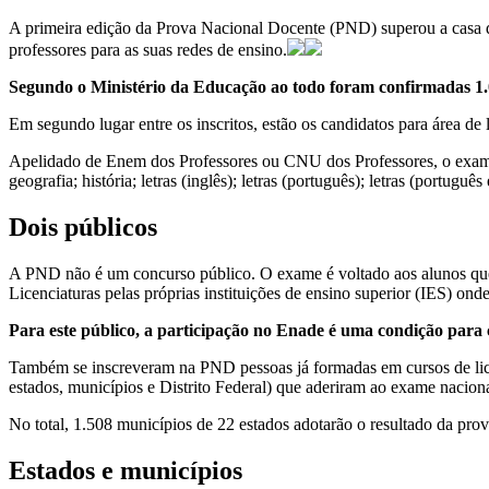
A primeira edição da Prova Nacional Docente (PND) superou a casa de
professores para as suas redes de ensino.
Segundo o Ministério da Educação ao todo foram confirmadas 1.08
Em segundo lugar entre os inscritos, estão os candidatos para área de
Apelidado de Enem dos Professores ou CNU dos Professores, o exame vai 
geografia; história; letras (inglês); letras (português); letras (portugu
Dois públicos
A PND não é um concurso público. O exame é voltado aos alunos que
Licenciaturas pelas próprias instituições de ensino superior (IES) ond
Para este público, a participação no Enade é uma condição para 
Também se inscreveram na PND pessoas já formadas em cursos de licenc
estados, municípios e Distrito Federal) que aderiram ao exame naciona
No total, 1.508 municípios de 22 estados adotarão o resultado da pr
Estados e municípios