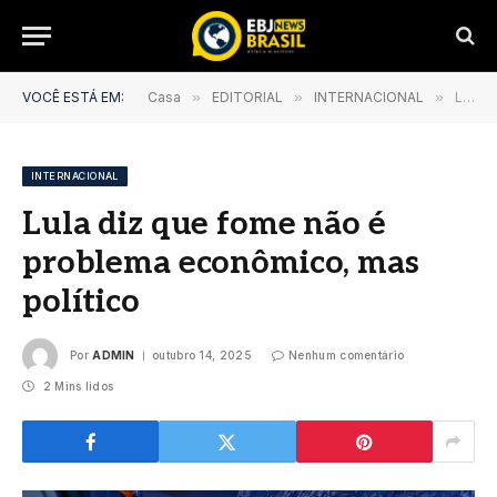
VOCÊ ESTÁ EM:
Casa
»
EDITORIAL
»
INTERNACIONAL
»
Lula diz que fome não é problema econômico, mas político
INTERNACIONAL
Lula diz que fome não é
problema econômico, mas
político
Por
ADMIN
outubro 14, 2025
Nenhum comentário
2 Mins lidos