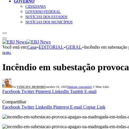
GOVERNO
CIDADANIA
GOVERNO FEDERAL
NOTÍCIAS DOS ESTADOS
NOTÍCIAS DOS MUNICÍPIOS
Você está em:
Casa
»
EDITORIAL
»
GERAL
»
Incêndio em subestação 
GERAL
Incêndio em subestação provoca
Por
VINICIUS MORORÓ
outubro 14, 2025
Nenhum comentário
2 Mins lidos
Facebook
Twitter
Pinterest
LinkedIn
Tumblr
E-mail
Compartilhar
Facebook
Twitter
LinkedIn
Pinterest
E-mail
Copiar Link