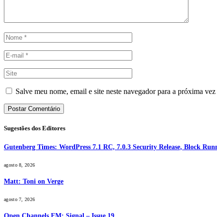
Salve meu nome, email e site neste navegador para a próxima vez
Sugestões dos Editores
Gutenberg Times: WordPress 7.1 RC, 7.0.3 Security Release, Block R
agosto 8, 2026
Matt: Toni on Verge
agosto 7, 2026
Open Channels FM: Signal – Issue 19