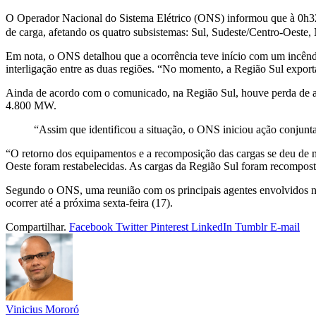
O Operador Nacional do Sistema Elétrico (ONS) informou que à 0h32 
de carga, afetando os quatro subsistemas: Sul, Sudeste/Centro-Oeste,
Em nota, o ONS detalhou que a ocorrência teve início com um incêndi
interligação entre as duas regiões. “No momento, a Região Sul expo
Ainda de acordo com o comunicado, na Região Sul, houve perda de 
4.800 MW.
“Assim que identificou a situação, o ONS iniciou ação conjunta
“O retorno dos equipamentos e a recomposição das cargas se deu de m
Oeste foram restabelecidas. As cargas da Região Sul foram recomposta
Segundo o ONS, uma reunião com os principais agentes envolvidos na 
ocorrer até a próxima sexta-feira (17).
Compartilhar.
Facebook
Twitter
Pinterest
LinkedIn
Tumblr
E-mail
Vinicius Mororó