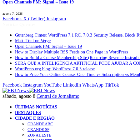
Open Channels FM: Signal – Issue 19
agosto 7, 2026
Facebook
X (Twitter)
Instagram
Notícias Quentes
Gutenberg Times: WordPress 7.1 RC, 7.0.3 Security Release, Block
Matt: Toni on Verge
Open Channels FM: Signal – Issue 19
How to Display Multiple RSS Feeds on One Page in WordPress
How to Build a Course Membership Site (Recurring Revenue Instead 
SERÁ QUE A INTELIGÊNCIA ARTIFICIAL PODE AJUDAR A C
WordPress.org blog: WordPress 7.0.3 release
How to Price Your Online Course: One-Time vs Subscription vs Mem
Facebook
Instagram
YouTube
LinkedIn
WhatsApp
TikTok
sábado, agosto 8
Central de Jornalismo
ÚLTIMAS NOTÍCIAS
DESTAQUES
CIDADE E REGIÃO
GRANDE ABC
GRANDE SP
ZONA LESTE