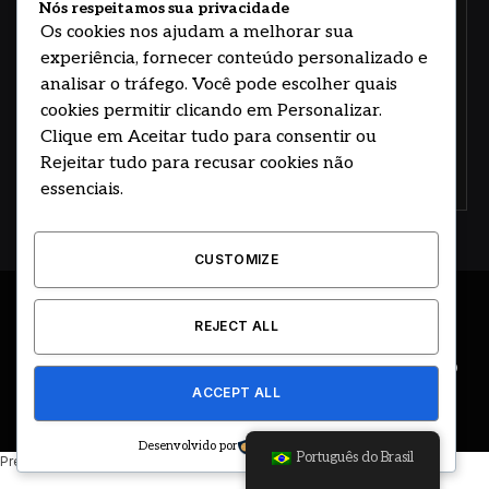
e responsabilidade.
Nós respeitamos sua privacidade
Os cookies nos ajudam a melhorar sua
experiência, fornecer conteúdo personalizado e
analisar o tráfego. Você pode escolher quais
cookies permitir clicando em Personalizar.
Clique em Aceitar tudo para consentir ou
Rejeitar tudo para recusar cookies não
Concorde com nossos termos e acordo de
política
essenciais.
CUSTOMIZE
© 2026 DESENVOLVIDO POR HOSTING PRIME BRASIL
REJECT ALL
ÚLTIMAS NOTÍCIAS
DESTAQUES
CIDADE E REGIÃO
ACCEPT ALL
COLUNAS
EDITORIAL
EVENTOS
GOVERNO
Desenvolvido por
Português do Brasil
Precisando de ajuda? Basta enviar uma mensagem.