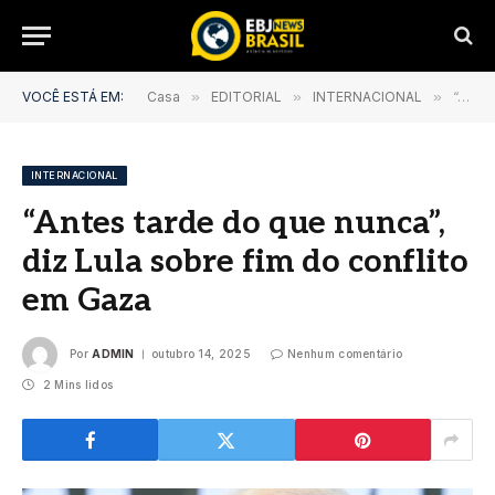
VOCÊ ESTÁ EM:
Casa
»
EDITORIAL
»
INTERNACIONAL
»
“Antes tarde do que nunca”, diz Lula sobre fim do conflito em Gaza
INTERNACIONAL
“Antes tarde do que nunca”,
diz Lula sobre fim do conflito
em Gaza
Por
ADMIN
outubro 14, 2025
Nenhum comentário
2 Mins lidos