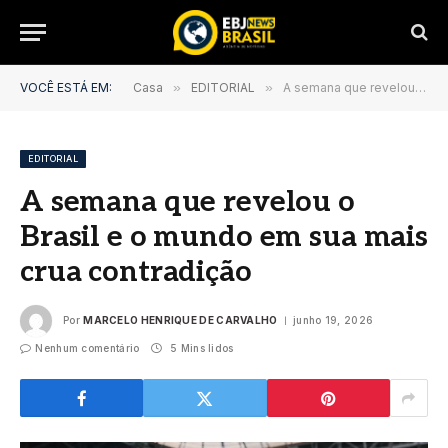
VOCÊ ESTÁ EM:
Casa
»
EDITORIAL
»
A semana que revelou o Brasil e o mundo em sua mais crua contradição
EDITORIAL
A semana que revelou o
Brasil e o mundo em sua mais
crua contradição
Por
MARCELO HENRIQUE DE CARVALHO
junho 19, 2026
Nenhum comentário
5 Mins lidos