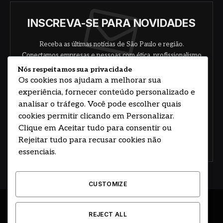
INSCREVA-SE PARA NOVIDADES
Receba as últimas notícias de São Paulo e região.
Conectamos empresas e pessoas com ética, profissionalismo
e responsabilidade.
Nós respeitamos sua privacidade
Os cookies nos ajudam a melhorar sua
experiência, fornecer conteúdo personalizado e
analisar o tráfego. Você pode escolher quais
cookies permitir clicando em Personalizar.
Clique em Aceitar tudo para consentir ou
Rejeitar tudo para recusar cookies não
Concorde com nossos termos e acordo de
política
essenciais.
CUSTOMIZE
© 2026 DESENVOLVIDO POR HOSTING PRIME BRASIL
REJECT ALL